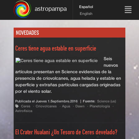
Español
astropampa
English
NOVEDADES
Ceres tiene agua estable en superficie
Seis
nuevos
artículos presentan en Science evidencias de la
presencia de criovolcanes, agua helada y estable en
superficie y extrañas partículas cargadas originadas
por el viento solar.
Publicada el
Jueves 1.Septiembre.2016
|
Fuente:
Science (us)
Ceres
Criovolcanes
Agua
Dawn
Planetología
Astrofísica
El Crater Hualani ¿Un Tesoro de Ceres develado?