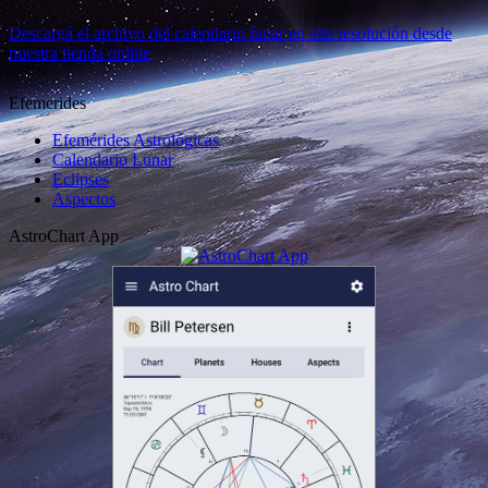
Descargá el archivo del calendario lunar en alta resolución desde
nuestra tienda online
Efemerides
Efemérides Astrológicas
Calendario Lunar
Eclipses
Aspectos
AstroChart App