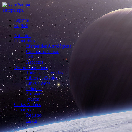
astropampa
Español
English
Artículos
Efemérides
Efemérides Astrológicas
Calendario Lunar
Eclipses
Aspectos
Recomendaciones
Todas las categorías
Libros / e-Books
Links / Webs
Películas
Software
Videos
Cartas Natales
Usuarios
Registro
Login