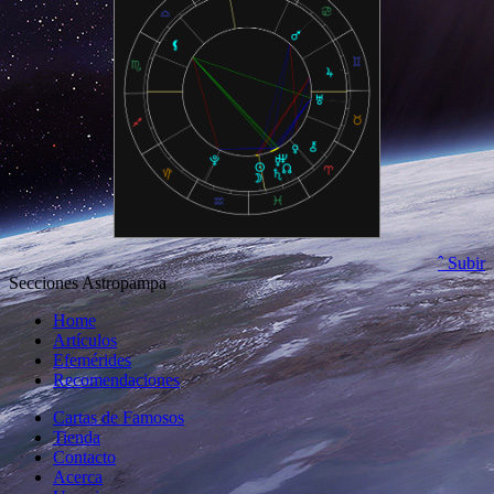
ˆ Subir
Secciones Astropampa
Home
Artículos
Efemérides
Recomendaciones
Cartas de Famosos
Tienda
Contacto
Acerca