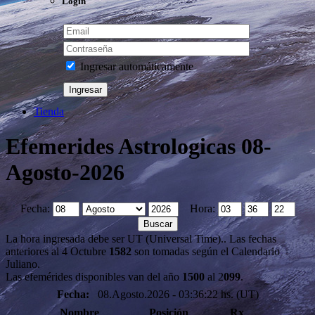
Login
Ingresar automáticamente
Tienda
Efemerides Astrologicas 08-
Agosto-2026
Fecha:
Hora:
La hora ingresada debe ser UT (Universal Time).. Las fechas
anteriores al 4 Octubre
1582
son tomadas según el Calendario
Juliano.
Las efemérides disponibles van del año
1500
al 2
099
.
Fecha:
08.Agosto.2026 - 03:36:22 hs. (UT)
Nombre
Posición
Rx