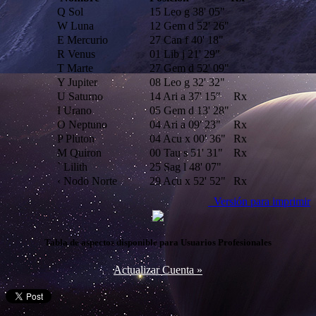
Q
Sol
15 Leo
g
38' 05"
W
Luna
12 Gem
d
52' 26"
E
Mercurio
27 Can
f
40' 18"
R
Venus
01 Lib
j
21' 29"
T
Marte
27 Gem
d
52' 09"
Y
Jupiter
08 Leo
g
32' 32"
U
Saturno
14 Ari
a
37' 15"
Rx
I
Urano
05 Gem
d
13' 28"
O
Neptuno
04 Ari
a
09' 23"
Rx
P
Pluton
04 Acu
x
00' 36"
Rx
M
Quiron
00 Tau
s
51' 31"
Rx
`
Lilith
25 Sag
l
48' 07"
‹
Nodo Norte
29 Acu
x
52' 52"
Rx
Versión para imprimir
Tabla de aspectos disponible para Usuarios Profesionales
Actualizar Cuenta »