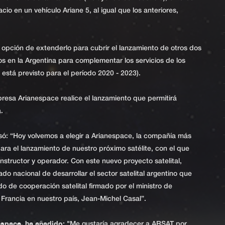
cio en un vehículo Ariane 5, al igual que los anteriores,
la opción de extenderlo para cubrir el lanzamiento de otros dos
os en la Argentina para complementar los servicios de los
está previsto para el período 2020 - 2023).
presa Arianespace realice el lanzamiento que permitirá
.
ó: “Hoy volvemos a elegir a Arianespace, la compañía más
ara el lanzamiento de nuestro próximo satélite, con el que
onstructor y operador. Con este nuevo proyecto satelital,
o nacional de desarrollar el sector satelital argentino que
o de cooperación satelital firmado por el ministro de
e Francia en nuestro país, Jean-Michel Casal”.
espace, ha añadido:
"Me gustaría agradecer a ARSAT por