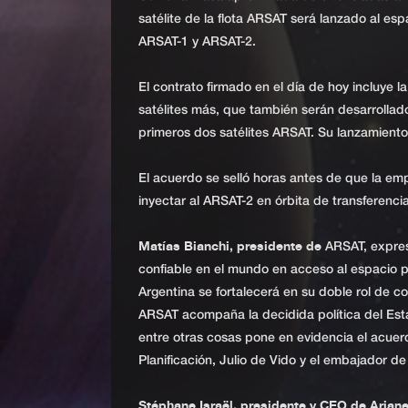
satélite de la flota ARSAT será lanzado al espa
ARSAT-1 y ARSAT-2.
El contrato firmado en el día de hoy incluye 
satélites más, que también serán desarrollad
primeros dos satélites ARSAT. Su lanzamiento 
El acuerdo se selló horas antes de que la em
inyectar al ARSAT-2 en órbita de transferencia
Matías Bianchi, presidente de
ARSAT, expres
confiable en el mundo en acceso al espacio p
Argentina se fortalecerá en su doble rol de c
ARSAT acompaña la decidida política del Estad
entre otras cosas pone en evidencia el acuerd
Planificación, Julio de Vido y el embajador d
Stéphane Israël, presidente y CEO de Arian