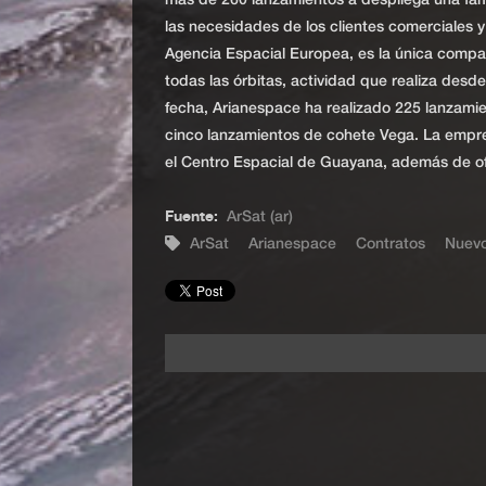
más de 260 lanzamientos a despliega una famil
las necesidades de los clientes comerciales 
Agencia Espacial Europea, es la única compañ
todas las órbitas, actividad que realiza des
fecha, Arianespace ha realizado 225 lanzami
cinco lanzamientos de cohete Vega. La empres
el Centro Espacial de Guayana, además de ofi
Fuente:
ArSat (ar)
ArSat
Arianespace
Contratos
Nuev