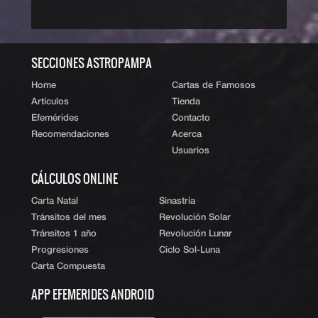
‹ Volver al índice
|
ˆ Subir
SECCIONES ASTROPAMPA
Home
Cartas de Famosos
Artículos
Tienda
Efemérides
Contacto
Recomendaciones
Acerca
Usuarios
CÁLCULOS ONLINE
Carta Natal
Sinastría
Tránsitos del mes
Revolución Solar
Tránsitos 1 año
Revolución Lunar
Progresiones
Ciclo Sol-Luna
Carta Compuesta
APP EFEMERIDES ANDROID