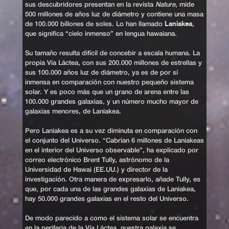
sus descubridores presentan en la revista
Nature
, mide
500 millones de años luz de diámetro y contiene una masa
Laniakea
de 100.000 billones de soles. Lo han llamado
,
que significa “cielo inmenso” en lengua hawaiana.
Su tamaño resulta difícil de concebir a escala humana. La
propia Vía Láctea, con sus 200.000 millones de estrellas y
sus 100.000 años luz de diámetro, ya es de por sí
inmensa en comparación con nuestro pequeño sistema
solar. Y es poco más que un grano de arena entre las
100.000 grandes galaxias, y un número mucho mayor de
galaxias menores, de Laniakea.
Pero Laniakea es a su vez diminuta en comparación con
el conjunto del Universo. “Cabrían 6 millones de Laniakeas
en el interior del Universo observable”, ha explicado por
correo electrónico Brent Tully, astrónomo de la
Universidad de Hawai (EE.UU.) y director de la
investigación. Otra manera de expresarlo, añade Tully, es
que, por cada una de las grandes galaxias de Laniakea,
hay 50.000 grandes galaxias en el resto del Universo.
De modo parecido a como el sistema solar se encuentra
en la periferia de la Vía Láctea, nuestra galaxia se