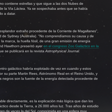
no contiene estrellas y que sigue a las dos Nubes de
de la Vía Láctea. Ya se sospechaba antes que se había
do a datar.
splandor extraño procedente de la Corriente de Magallanes”,
ad de Sydney (Australia). “No comprendíamos su causa y de
la marca, la huella fósil, de una gran emisión de energía
land Hawthorn presentó ayer
en el congreso Zoo Galáctico en la
que se publicará en la revista
Astrophysical Journal.
tro galáctico habría explotado de vez en cuando y estos
or su parte Martin Rees, Astrónomo Real en el Reino Unido, y
os negros son la fuente de la energía detectada procedente de
able directamente, es la explicación más lógica que dan los
áctico desde la Tierra, a 26.000 años luz. Tras años de estudio
ones de veces la del Sol, comprimida en una esfera muy