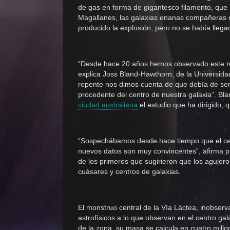
de gas en forma de gigantesco filamento, que 
Magallanes, las galaxias enanas compañeras 
producido la explosión, pero no se había llega
“Desde hace 20 años hemos observado este re
explica Joss Bland-Hawthorn, de la Universid
repente nos dimos cuenta de que debía de ser 
procedente del centro de nuestra galaxia”. B
ciudad australiana
el estudio que ha dirigido, 
“Sospechábamos desde hace tiempo que el cen
nuevos datos son muy convincentes”, afirma p
de los primeros que sugirieron que los agujer
cuásares y centros de galaxias.
El monstruo central de la Vía Láctea, inobserv
astrofísicos a lo que observan en el centro gal
de la zona, su masa se calcula en cuatro mill