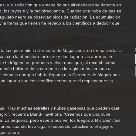
as, y la radiación que emana de sus alrededores se detecta en
ojo, los rayos X y la radiofrecuencia. Cuando una nube de gas es
l agujero negro se observan picos de radiación. La acumulación
y la forma que tienen ha llevado a los científicos a deducir que
 la luz que emite la Corriente de Magallanes, de forma similar a
an con la atmósfera terrestre y dan lugar a las auroras. En
 de hidrógeno en protones y electrones que, al recombinarse,
 más brillante de la corriente es la región más cercana al
de cómo la energía habría llegado a la Corriente de Magallanes
an lugar a que los científicos crean que el resplandor es la
 así. “Hay muchas estrellas y nubes gaseosas que pueden caer
 negro”, recuerda Bland-Hawthorn. “Creemos que una nube
. Es pequeña, pero esperamos ver los fuegos artificiales”. Sin
años, cuando tuvo lugar el supuesto cataclismo, el agujero
que ahora.