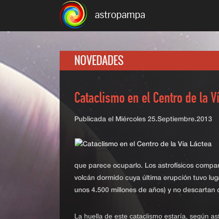
astropampa
NOVEDADES
Cataclismo en el Centro de la V
Publicada el
Miércoles 25.Septiembre.2013
que parece ocuparlo. Los astrofísicos compa
volcán dormido cuya última erupción tuvo luga
unos 4.500 millones de años) y no descartan 
La huella de este cataclismo estaría, según as