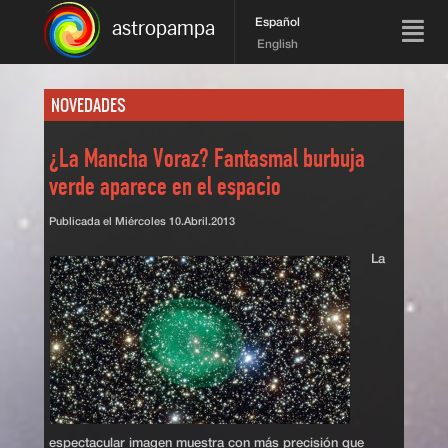
Español
astropampa
English
NOVEDADES
¿La Mancha Voraz? Fantasmal burbuja
verde aparece en el espacio
Publicada el
Miércoles 10.Abril.2013
La
espectacular imagen muestra con más precisión que