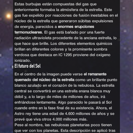
Estas burbujas están compuestas del gas que
anteriormente formaba la atmósfera de la estrella. Este
gas fue expelido por reacciones de fusión inestables en el
núcleo de la estrella que generaron súbitas expulsiones
de energía, parecidos a
enormes erupciones
termonucleares
. El gas está bañado por una fuerte
radiación ultravioleta procedente de la anciana estrella, lo
que hace que brille. Los diferentes elementos químicos
brillan en diferentes colores y la prominente sombra
verdosa que destaca en IC 1295 proviene del oxígeno
ionizado.
El futuro del Sol
En el centro de la imagen puede verse
el remanente
quemado del núcleo de la estrella
como un brillante punto
blanco azulado en el corazón de la nebulosa. La estrella
central se convertirá en una estrella enana blanca muy
débil y, a lo largo de miles de millones de años, irá
enfriándose lentamente. Algo parecido le pasará al Sol
cuande entre en la fase final de su existencia. Ahora, el
Astro rey tiene una edad de 4.600 millones de años y se
prevé que viva otros 4.000 millones más.
Pese al nombre, las nebulosas planetarias poco tienen
que ver con los planetas. Esta descripción se aplicó tras