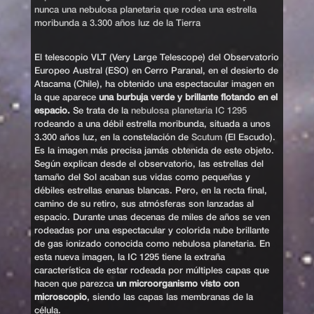
nunca una nebulosa planetaria que rodea una estrella
moribunda a 3.300 años luz de la Tierra
El telescopio VLT (Very Large Telescope) del Observatorio
Europeo Austral (ESO) en Cerro Paranal, en el desierto de
Atacama (Chile), ha obtenido una espectacular imagen en
la que aparece
una burbuja verde y brillante flotando en el
espacio.
Se trata de la
nebulosa planetaria IC 1295
rodeando a una débil estrella moribunda, situada a unos
3.300 años luz, en la constelación de
Scutum
(El Escudo).
Es la imagen más precisa jamás obtenida de este objeto.
Según explican desde el observatorio, las estrellas del
tamaño del Sol acaban sus vidas como pequeñas y
débiles estrellas enanas blancas. Pero, en la recta final,
camino de su retiro, sus atmósferas son lanzadas al
espacio. Durante unas decenas de miles de años se ven
rodeadas por una espectacular y colorida nube brillante
de gas ionizado conocida como nebulosa planetaria. En
esta nueva imagen, la IC 1295 tiene la extraña
característica de estar rodeada por múltiples capas que
hacen que parezca
un microorganismo visto con
microscopio
, siendo las capas las membranas de la
célula.