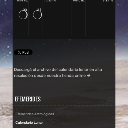
8:19 hs.
10:33 hs.
14:10 hs.
19:33 hs.
30
31
O
N
Descargá el archivo del calendario lunar en alta
resolución desde nuestra tienda online
EFEMERIDES
Efemérides Astrológicas
Calendario Lunar