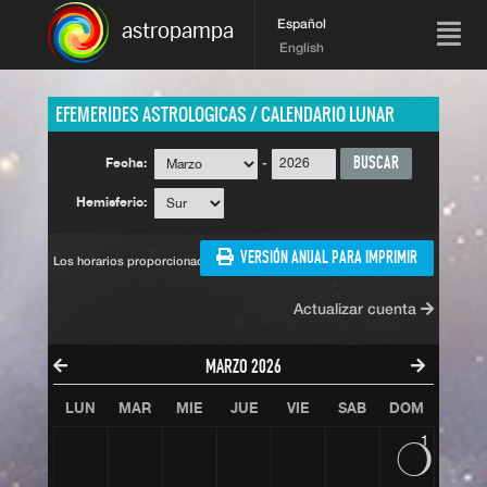
Español
astropampa
English
EFEMERIDES ASTROLOGICAS / CALENDARIO LUNAR
Fecha:
-
Hemisferio:
VERSIÓN ANUAL PARA IMPRIMIR
Los horarios proporcionados son UT (Universal Time).
Actualizar cuenta
MARZO 2026
LUN
MAR
MIE
JUE
VIE
SAB
DOM
1
O