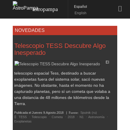
Español
astropampa
English
NOVEDADES
Telescopio TESS Descubre Algo
Inesperado
El
telescopio espacial Tess, destinado a buscar
exoplanetas fuera del sistema solar, sacó nuevas
imágenes. No obstante, hasta el momento no ha
capturado planetas, pero sí un cometa que volaba a
una distancia de 48 millones de kilómetros desde la
Tierra.
Publicada el
Jueves 9.Agosto.2018
|
Fuente:
Sputnik (ru)
TESS
Telescopio
Cometa
2018
N1
Astronomía
Exoplanetas