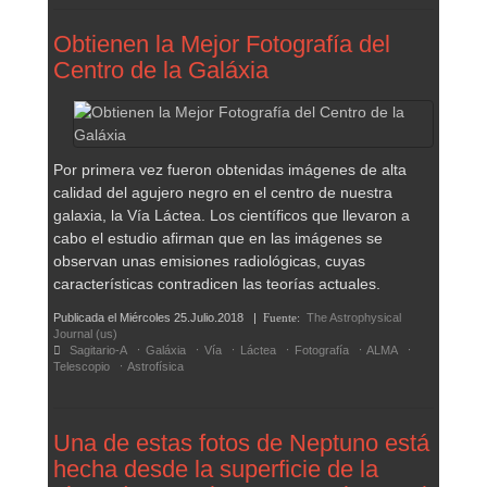
Obtienen la Mejor Fotografía del
Centro de la Galáxia
Por primera vez fueron obtenidas imágenes de alta
calidad del agujero negro en el centro de nuestra
galaxia, la Vía Láctea. Los científicos que llevaron a
cabo el estudio afirman que en las imágenes se
observan unas emisiones radiológicas, cuyas
características contradicen las teorías actuales.
Publicada el
Miércoles 25.Julio.2018
|
Fuente:
The Astrophysical
Journal (us)
Sagitario-A
Galáxia
Vía
Láctea
Fotografía
ALMA
Telescopio
Astrofísica
Una de estas fotos de Neptuno está
hecha desde la superficie de la