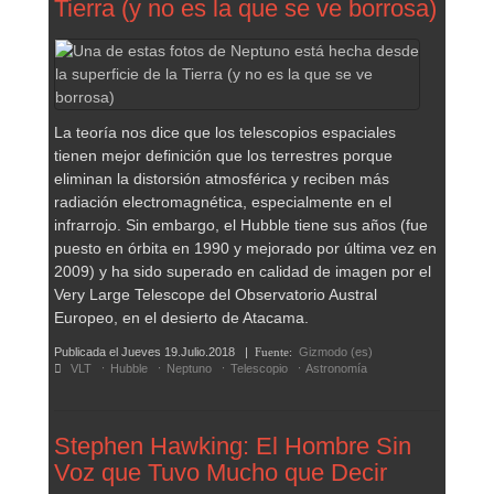
Tierra (y no es la que se ve borrosa)
La teoría nos dice que los telescopios espaciales
tienen mejor definición que los terrestres porque
eliminan la distorsión atmosférica y reciben más
radiación electromagnética, especialmente en el
infrarrojo. Sin embargo, el Hubble tiene sus años (fue
puesto en órbita en 1990 y mejorado por última vez en
2009) y ha sido superado en calidad de imagen por el
Very Large Telescope del Observatorio Austral
Europeo, en el desierto de Atacama.
Publicada el
Jueves 19.Julio.2018
|
Fuente:
Gizmodo (es)
VLT
Hubble
Neptuno
Telescopio
Astronomía
Stephen Hawking: El Hombre Sin
Voz que Tuvo Mucho que Decir