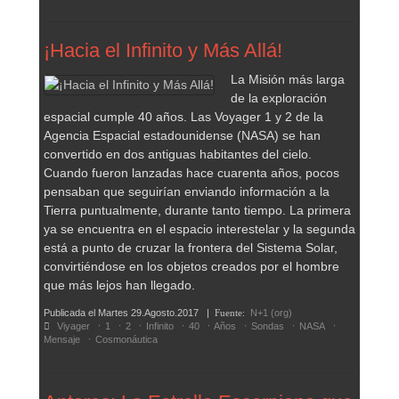
¡Hacia el Infinito y Más Allá!
La Misión más larga
de la exploración
espacial cumple 40 años. Las Voyager 1 y 2 de la
Agencia Espacial estadounidense (NASA) se han
convertido en dos antiguas habitantes del cielo.
Cuando fueron lanzadas hace cuarenta años, pocos
pensaban que seguirían enviando información a la
Tierra puntualmente, durante tanto tiempo. La primera
ya se encuentra en el espacio interestelar y la segunda
está a punto de cruzar la frontera del Sistema Solar,
convirtiéndose en los objetos creados por el hombre
que más lejos han llegado.
Publicada el
Martes 29.Agosto.2017
|
Fuente:
N+1 (org)
Viyager
1
2
Infinito
40
Años
Sondas
NASA
Mensaje
Cosmonáutica