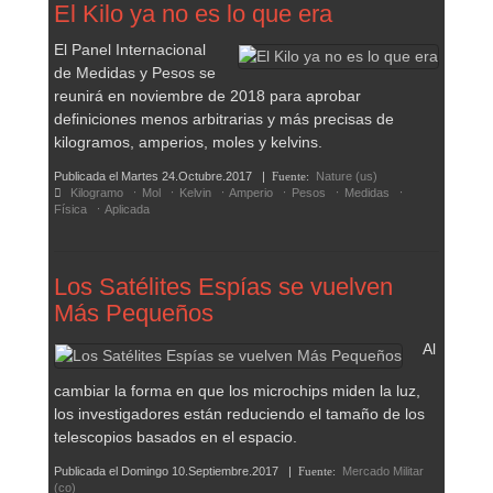
El Kilo ya no es lo que era
El Panel Internacional
de Medidas y Pesos se
reunirá en noviembre de 2018 para aprobar
definiciones menos arbitrarias y más precisas de
kilogramos, amperios, moles y kelvins.
Publicada el
Martes 24.Octubre.2017
|
Fuente:
Nature (us)
Kilogramo
Mol
Kelvin
Amperio
Pesos
Medidas
Física
Aplicada
Los Satélites Espías se vuelven
Más Pequeños
Al
cambiar la forma en que los microchips miden la luz,
los investigadores están reduciendo el tamaño de los
telescopios basados en el espacio.
Publicada el
Domingo 10.Septiembre.2017
|
Fuente:
Mercado Militar
(co)