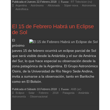
Publicada el
Jueves 22.Febrero.2018
|
Fuente:
RT Television (ru)
Argentina
Astrónomo
Aficionado
Súper-nova
Astronomía
Astrofísica
El 15 de Febrero Habrá un Eclipse
de Sol
El
próximo
jueves 15 de febrero ocurrirá un eclipse parcial de Sol
que será visible desde la Antártida y el sur de América
del Sur, lo que hace especial su observación desde la
zona patagónica de la Argentina. El Grupo Astronómico
Osiris, de la Universidad de Río Negro Sede Andina,
invita a sumarse a la observación, tanto en Bariloche
como en El Bolsón.
Publicada el
Sábado 10.Febrero.2018
|
Fuente:
ANB (ar)
Eclipse
Solar
Febrero
2018
Patagonia
Antártida
Astronomía
Observacional