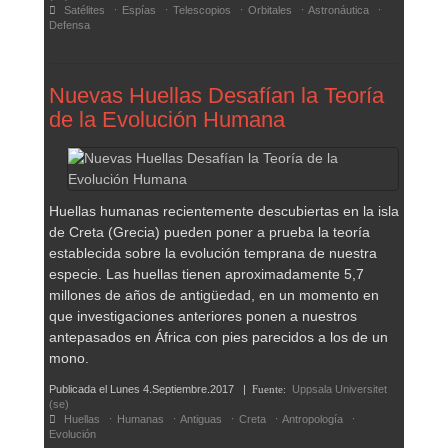
Satélites
Espías
Telescopios
Orbitales
Astronáutica
Defensa
Nuevas Huellas Desafían la Teoría
de la Evolución Humana
Huellas humanas recientemente descubiertas en la isla
de Creta (Grecia) pueden poner a prueba la teoría
establecida sobre la evolución temprana de nuestra
especie. Las huellas tienen aproximadamente 5,7
millones de años de antigüedad, en un momento en
que investigaciones anteriores ponen a nuestros
antepasados en África con pies parecidos a los de un
mono.
Publicada el
Lunes 4.Septiembre.2017
|
Fuente:
Uppsala Universitet
(se)
Huellas
Humanas
Antiguas
Creta
Antropología
Evolución