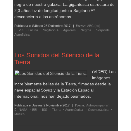
negro de nuestra galaxia. La gigantesca estructura de
2,3 años luz de longitud junto a Sagitario A*
desconcierta a los astrónomos.
Publicada el
Sábado 23.Diciembre.2017
|
Fuente:
ABC (es)
Vía
Láctea
Sagitario-A
Agujeros
Negros
Serpiente
Astrofísica
Los Sonidos del Silencio de la
Tierra
(VIDEO) Las
imágenes
increíblemente bellas de la Tierra, filmadas desde la
nave espacial Soyuz y la Estación Espacial
Internacional, nos han dejado pasmados.
Publicada el
Jueves 2.Noviembre.2017
|
Fuente:
Astropampa (ar)
NASA
EEI
ISS
Tierra
Astronáutica
Cosmonáutica
Música