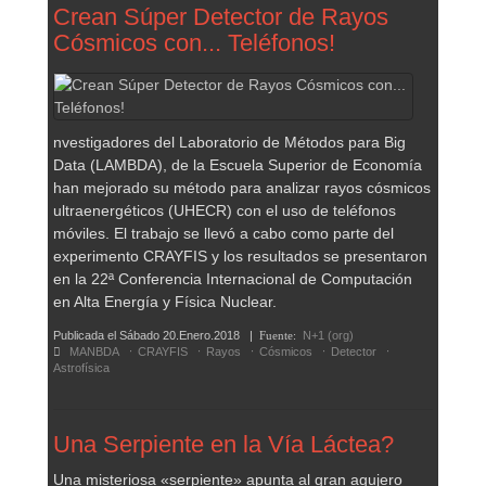
Crean Súper Detector de Rayos
Cósmicos con... Teléfonos!
nvestigadores del Laboratorio de Métodos para Big
Data (LAMBDA), de la Escuela Superior de Economía
han mejorado su método para analizar rayos cósmicos
ultraenergéticos (UHECR) con el uso de teléfonos
móviles. El trabajo se llevó a cabo como parte del
experimento CRAYFIS y los resultados se presentaron
en la 22ª Conferencia Internacional de Computación
en Alta Energía y Física Nuclear.
Publicada el
Sábado 20.Enero.2018
|
Fuente:
N+1 (org)
MANBDA
CRAYFIS
Rayos
Cósmicos
Detector
Astrofísica
Una Serpiente en la Vía Láctea?
Una misteriosa «serpiente» apunta al gran agujero