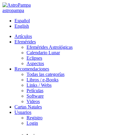
astropampa
Español
English
Artículos
Efemérides
Efemérides Astrológicas
Calendario Lunar
Eclipses
Aspectos
Recomendaciones
Todas las categorías
Libros / e-Books
Links / Webs
Películas
Software
Videos
Cartas Natales
Usuarios
Registro
Login