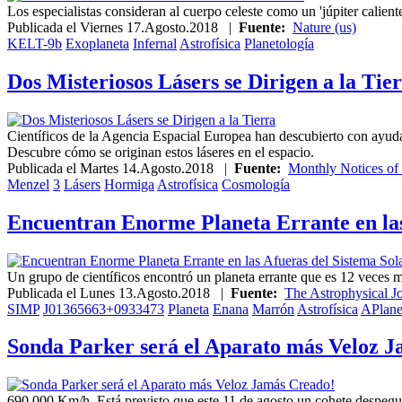
Los especialistas consideran al cuerpo celeste como un 'júpiter calien
Publicada el
Viernes 17.Agosto.2018
|
Fuente:
Nature (us)
KELT-9b
Exoplaneta
Infernal
Astrofísica
Planetología
Dos Misteriosos Lásers se Dirigen a la Tie
Científicos de la Agencia Espacial Europea han descubierto con ayud
Descubre cómo se originan estos láseres en el espacio.
Publicada el
Martes 14.Agosto.2018
|
Fuente:
Monthly Notices of 
Menzel
3
Lásers
Hormiga
Astrofísica
Cosmología
Encuentran Enorme Planeta Errante en las
Un grupo de científicos encontró un planeta errante que es 12 veces má
Publicada el
Lunes 13.Agosto.2018
|
Fuente:
The Astrophysical Jo
SIMP
J01365663+0933473
Planeta
Enana
Marrón
Astrofísica
APlane
Sonda Parker será el Aparato más Veloz 
690.000 Km/h. Está previsto que este 11 de agosto un cohete despeg