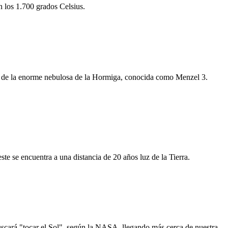
n los 1.700 grados Celsius.
en de la enorme nebulosa de la Hormiga, conocida como Menzel 3.
te se encuentra a una distancia de 20 años luz de la Tierra.
scará "tocar el Sol", según la NASA, llegando más cerca de nuestra