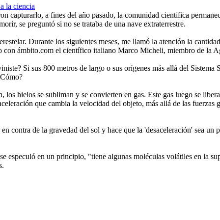
capturarlo, a fines del año pasado, la comunidad científica permanece 
ir, se preguntó si no se trataba de una nave extraterrestre.
restelar. Durante los siguientes meses, me llamó la atención la cantidad
o con ámbito.com el científico italiano Marco Micheli, miembro de la 
ste? Si sus 800 metros de largo o sus orígenes más allá del Sistema S
 ¿Cómo?
, los hielos se subliman y se convierten en gas. Este gas luego se liber
aceleración que cambia la velocidad del objeto, más allá de las fuerzas g
 en contra de la gravedad del sol y hace que la 'desaceleración' sea un 
e especuló en un principio, "tiene algunas moléculas volátiles en la sup
s.