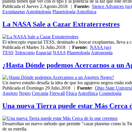
planeta tienen que ver con el tipo y la potencia de la luz que este rec
Publicada el
Jueves 2.Agosto.2018
|
Fuente:
Sience Advances (us)
Exoplanetas
Astrobiología
Planetología
Astrofísica
La NASA Sale a Cazar Extraterrestres
El telescopio espacial TESS, destinado a buscar exoplanetas, lleva a
Publicada el
Martes 31.Julio.2018
|
Fuente:
NASA (us)
TESS
Telescopio
Espacial
NASA
Planetología
Astronomía
¿Hasta Dónde podemos Acercarnos a un A
Un nuevo estudio desafía la idea de que los agujeros negros están rod
Publicada el
Domingo 29.Julio.2018
|
Fuente:
Ohio State Universi
Agujero
Negro
Cercanía
Firewall
Física
Astrofísica
Cosmología
Una nueva Tierra puede estar Más Cerca d
Desarrollan un nuevo método que permite "cazar planetas como la Tierra
de su estrella.