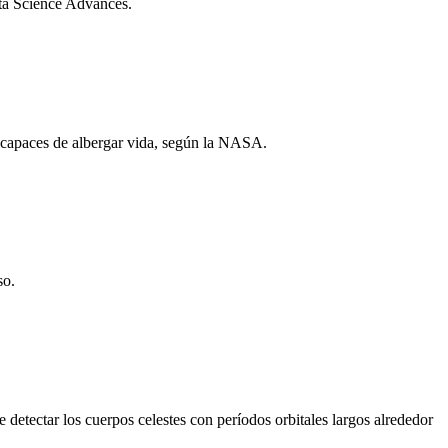
ista Science Advances.
s capaces de albergar vida, según la NASA.
so.
 detectar los cuerpos celestes con períodos orbitales largos alrededor