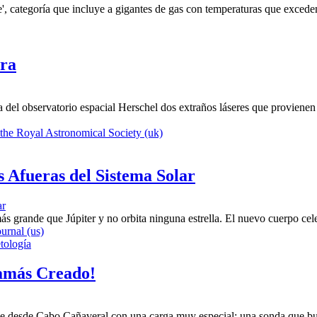
te', categoría que incluye a gigantes de gas con temperaturas que excede
rra
a del observatorio espacial Herschel dos extraños láseres que provien
the Royal Astronomical Society (uk)
 Afueras del Sistema Solar
s grande que Júpiter y no orbita ninguna estrella. El nuevo cuerpo celes
urnal (us)
tología
Jamás Creado!
ue desde Cabo Cañaveral con una carga muy especial: una sonda que bu