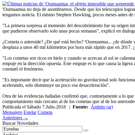
'Oumuamua no deja de asombrarnos. Desde que los telescopios lograron 
tengamos noticia. El mismo Stephen Hawking, pocos meses antes de mor
"La primera sorpresa al momento del descubrimiento fue su origen inte
que pudieron observarlo solo unas pocas semanas", explicó en dialog
¿Cometa o asteroide? ¿De qué está hecho? 'Oumuamua... ¿de dónde vini
desplaza a unos 40 mil kilómetros por hora más rápido que en 2017.
"Los cometas son ricos en hielo y cuando se acercan al sol se calientan
empuje en la dirección opuesta. Este empuje es lo que causa la ligera 
constató el fenómeno.
"Es importante decir que la aceleración no gravitacional solo funciona
acelerando, solo disminuye un poco esa desaceleración".
Otra de las evidencias halladas confirmó que, contrariamente a lo que s
comportamiento más cercano al de los cometas que al de los asteroide
Publicada el
Sábado 7.Julio.2018
|
Fuente:
Ámbito (ar)
Mensajero
Estelar
Cometa
Anteriores →
Buscar Novedades
Archivo