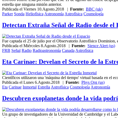
estrella que ninguna misión anterior.
Publicada el
Viernes 10.Agosto.2018
|
Fuente:
BBC (uk)
Parker
Sonda
Heliofísica
Astronomía
Astrofísica
Cosmología
Detectan Extraña Señal de Radio desde el 
Fue captada el 25 de julio por el Observatorio Astrofísico Dominion,
Publicada el
Miércoles 8.Agosto.2018
|
Fuente:
Sience Alert (us)
FRB
Señal
Radio
Radioastronomía
Canada
Astrofísica
Eta Carinae: Develan el Secreto de la Estr
Científicos utilizaron una 'máquina del tiempo' virtual basada en el e
Publicada el
Lunes 6.Agosto.2018
|
Fuente:
Phys Org (us)
Eta
Carinae
Inmortal
Estrella
Astrofísica
Cosmología
Astronomía
Descubren exoplanetas donde la vida podría
Un grupo de investigadores de la Universidad de Cambridge y el Labo