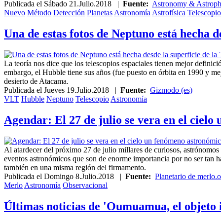
Publicada el
Sábado 21.Julio.2018
|
Fuente:
Astronomy & Astrophy
Nuevo
Método
Detección
Planetas
Astronomía
Astrofísica
Telescopio
Una de estas fotos de Neptuno está hecha de
La teoría nos dice que los telescopios espaciales tienen mejor definici
embargo, el Hubble tiene sus años (fue puesto en órbita en 1990 y me
desierto de Atacama.
Publicada el
Jueves 19.Julio.2018
|
Fuente:
Gizmodo (es)
VLT
Hubble
Neptuno
Telescopio
Astronomía
Agendar: El 27 de julio se vera en el cielo
Al atardecer del próximo 27 de julio millares de curiosos, astrónomos y
eventos astronómicos que son de enorme importancia por no ser tan ha
también en una misma región del firmamento.
Publicada el
Domingo 8.Julio.2018
|
Fuente:
Planetario de merlo.
Merlo
Astronomía
Observacional
Últimas noticias de 'Oumuamua, el objeto 