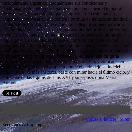
racionalmente ajustando gradualmente sus condiciones y
posibilidades de modo que finalmente puedan capear el temporal.
Pese a ello hay una minoría que siempre disfruta este tránsito,
amparada como está en una cómoda burbuja de fantasía en donde el
tsunami transformador parece que nunca llegará siquiera a rozarla.
Es pura ilusión, claro está, el largo brazo del Señor de los infiernos
llega hasta los más recónditos rincones del universo de un modo
implacable. Cuanto más se retrasa el contacto con la necesidad
natural de una transformación general que eleve a la sociedad en su
conjunto a un nuevo estadio de consciencia, con mayor virulencia y
dramatismo será vivido en lo personal. Solo hace falta dirigir la
mirada hacia atrás para constatar la verdad de esto, y enfocarse en
aquellos períodos de la historia en donde el ciclo dejó su indeleble
huella. Para lxs más ansiosxs, baste con mirar hacia el último ciclo, y
enfocarse en las figuras de Luis XVI y su esposa, doña María
Antonieta.
‹ Volver al índice
|
ˆ Subir
Secciones Astropampa