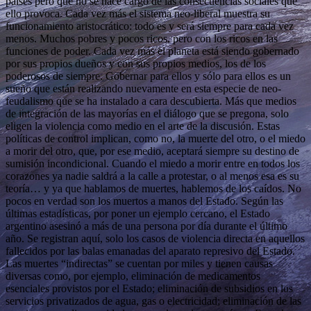
países pero que no se hace cargo de las consecuencias sociales que
ello provoca. Cada vez más el sistema neo-liberal muestra su
funcionamiento aristocrático: todo es y será siempre para cada vez
menos. Muchos pobres y pocos ricos, pero con los ricos en las
funciones de poder. Cada vez más el planeta está siendo gobernado
por sus propios dueños y con sus propios medios, los de los
poderosos de siempre. Gobernar para ellos y sólo para ellos es un
sueño que están realizando nuevamente en esta especie de neo-
feudalismo que se ha instalado a cara descubierta. Más que medios
de integración de las mayorías en el diálogo que se pregona, solo
eligen la violencia como medio en el arte de la discusión. Estas
políticas de control implican, como no, la muerte del otro, o el miedo
a morir del otro, que, por ese medio, aceptará siempre su destino de
sumisión incondicional. Cuando el miedo a morir entre en todos los
corazones ya nadie saldrá a la calle a protestar, o al menos esa es su
teoría… y ya que hablamos de muertes, hablemos de los caídos. No
pocos en verdad son los muertos a manos del Estado. Según las
últimas estadísticas, por poner un ejemplo cercano, el Estado
argentino asesinó a más de una persona por día durante el último
año. Se registran aquí, solo los casos de violencia directa en aquellos
fallecidos por las balas emanadas del aparato represivo del Estado.
Las muertes “indirectas” se cuentan por miles y tienen causas
diversas como, por ejemplo, eliminación de medicamentos
esenciales provistos por el Estado; eliminación de subsidios en los
servicios privatizados de agua, gas o electricidad; eliminación de las