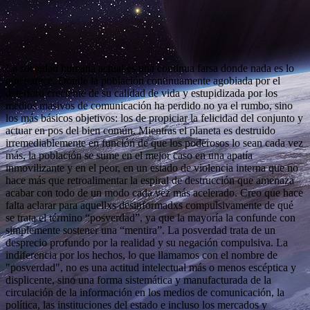
La sociedad humana actual es una continua farsa donde nada es lo
que parece. Donde la población continuamente agobiada por el
deterioro creciente de su calidad de vida y estupidizada por los
medios masivos de comunicación ha perdido no ya el rumbo, sino
los más básicos objetivos: los de propiciar la felicidad del conjunto y
actuar en pos del bien común. Mientras el planeta es destruido
irremediablemente en función de que los poderosos lo sean cada vez
más, la población se sume en el mejor caso en una apatía
inmovilizante y en el peor, en un estado de violencia interna que no
hace más que retroalimentar la espiral de destrucción que amenaza
acabar con todo de un modo cada vez más acelerado. Creo que hace
falta aclarar para aquellxs desinformadxs compulsivamente de qué
se trata el término “posverdad”, ya que la mayoría la confunde con
simplemente sostener una “mentira”. La posverdad trata de un
desprecio profundo por la realidad y su negación compulsiva. La
indiferencia por los hechos, lo que llamamos con el nombre de
"posverdad", no es una actitud intelectual más o menos escéptica y
displicente, sino una forma sistemática y manufacturada de la
circulación de la información en los medios de comunicación, la
política, las instituciones del estado e incluso los mercados y