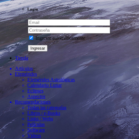
Login
Ingresar automáticamente
Tienda
Artículos
Efemérides
Efemérides Astrológicas
Calendario Lunar
Eclipses
Aspectos
Recomendaciones
Todas las categorías
Libros / e-Books
Links / Webs
Películas
Software
Videos