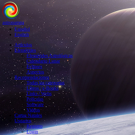
astropampa
Español
English
Artículos
Efemérides
Efemérides Astrológicas
Calendario Lunar
Eclipses
Aspectos
Recomendaciones
Todas las categorías
Libros / e-Books
Links / Webs
Películas
Software
Videos
Cartas Natales
Usuarios
Registro
Login