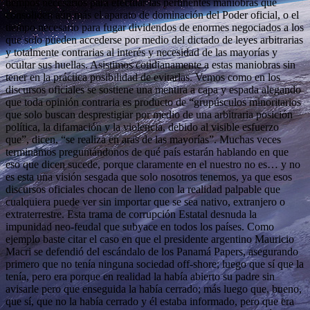
tiempos necesarios para efectuar las pertinentes maniobras que
consoliden aún más el aparato de dominación del Poder oficial, o el
tiempo necesario para fugar dividendos de enormes negociados a los
que solo pueden accederse por medio del dictado de leyes arbitrarias
y totalmente contrarias al interés y necesidad de las mayorías y
ocultar sus huellas. Asistimos cotidianamente a estas maniobras sin
tener en la práctica posibilidad de evitarlas. Vemos como en los
discursos oficiales se sostiene una mentira a capa y espada alegando
que toda opinión contraria es producto de “grupúsculos minoritarios
que solo buscan desprestigiar por medio de una arbitraria posición
política, la difamación y la violencia, debido al visible esfuerzo
que”, dicen, “se realiza en aras de las mayorías”. Muchas veces
terminamos preguntándonos de qué país estarán hablando en que
eso que dicen sucede, porque claramente en el nuestro no es… y no
es esta una visión sesgada que solo nosotros tenemos, ya que esos
discursos oficiales chocan de lleno con la realidad palpable que
cualquiera puede ver sin importar que se sea nativo, extranjero o
extraterrestre. Esta trama de corrupción Estatal desnuda la
impunidad neo-feudal que subyace en todos los países. Como
ejemplo baste citar el caso en que el presidente argentino Mauricio
Macri se defendió del escándalo de los Panamá Papers, asegurando
primero que no tenía ninguna sociedad off-shore; luego que sí que la
tenía, pero era porque en realidad la había abierto su padre sin
avisarle pero que enseguida la había cerrado; más luego que, bueno,
que sí, que no la había cerrado y él estaba informado, pero que era