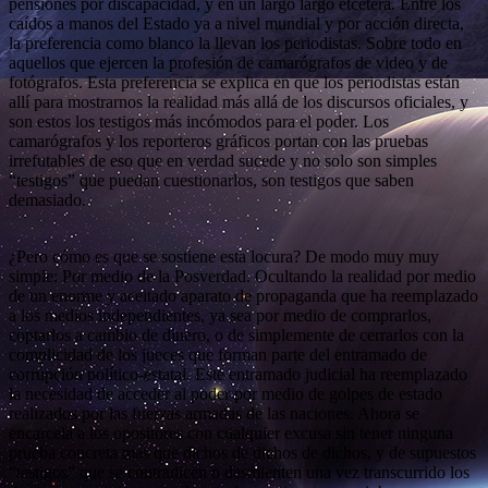
pensiones por discapacidad, y en un largo largo etcétera. Entre los
caídos a manos del Estado ya a nivel mundial y por acción directa,
la preferencia como blanco la llevan los periodistas. Sobre todo en
aquellos que ejercen la profesión de camarógrafos de video y de
fotógrafos. Esta preferencia se explica en que los periodistas están
allí para mostrarnos la realidad más allá de los discursos oficiales, y
son estos los testigos más incómodos para el poder. Los
camarógrafos y los reporteros gráficos portan con las pruebas
irrefutables de eso que en verdad sucede y no solo son simples
“testigos” que puedan cuestionarlos, son testigos que saben
demasiado.
¿Pero cómo es que se sostiene esta locura? De modo muy muy
simple: Por medio de la Posverdad. Ocultando la realidad por medio
de un enorme y aceitado aparato de propaganda que ha reemplazado
a los medios independientes, ya sea por medio de comprarlos,
coptarlos a cambio de dinero, o de simplemente de cerrarlos con la
complicidad de los jueces que forman parte del entramado de
corrupción político-estatal. Este entramado judicial ha reemplazado
la necesidad de acceder al poder por medio de golpes de estado
realizados por las fuerzas armadas de las naciones. Ahora se
encarcela a los opositores con cualquier excusa sin tener ninguna
prueba concreta mas que dichos de dichos de dichos, y de supuestos
“testigos” que se contradicen o desmienten una vez transcurrido los