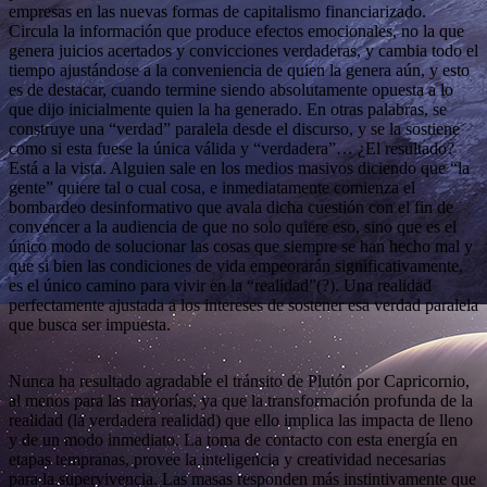
empresas en las nuevas formas de capitalismo financiarizado.
Circula la información que produce efectos emocionales, no la que
genera juicios acertados y convicciones verdaderas, y cambia todo el
tiempo ajustándose a la conveniencia de quien la genera aún, y esto
es de destacar, cuando termine siendo absolutamente opuesta a lo
que dijo inicialmente quien la ha generado. En otras palabras, se
construye una “verdad” paralela desde el discurso, y se la sostiene
como si esta fuese la única válida y “verdadera”… ¿El resultado?
Está a la vista. Alguien sale en los medios masivos diciendo que “la
gente” quiere tal o cual cosa, e inmediatamente comienza el
bombardeo desinformativo que avala dicha cuestión con el fin de
convencer a la audiencia de que no solo quiere eso, sino que es el
único modo de solucionar las cosas que siempre se han hecho mal y
que si bien las condiciones de vida empeorarán significativamente,
es el único camino para vivir en la “realidad”(?). Una realidad
perfectamente ajustada a los intereses de sostener esa verdad paralela
que busca ser impuesta.
Nunca ha resultado agradable el tránsito de Plutón por Capricornio,
al menos para las mayorías, ya que la transformación profunda de la
realidad (la verdadera realidad) que ello implica las impacta de lleno
y de un modo inmediato. La toma de contacto con esta energía en
etapas tempranas, provee la inteligencia y creatividad necesarias
para la supervivencia. Las masas responden más instintivamente que