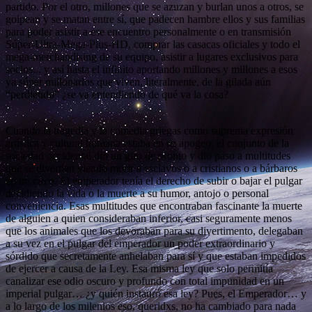
partido. Por el otro, millones que se azuzan y burlan unos a otros, se
golpean y se matan entre sí, que padecen hambre ellos y sus familias
para poder asistir a ese encuentro personalmente o en transmisión
Súper-Ultra-Mega-Plus-HD, comprar las casacas oficiales y todo el
mega-merchandising de su equipo, asistir a lugares exclusivos para
socios... y así hasta el infinito aportando millones y millones a esos
ya súper millonarios que viven, literalmente, de la gilada aún
“perdiendo” ¿se va entendiendo de qué va la cosa?
Cuando la tragedia y la comedia griegas como suprema expresión
artística y cultural humana estaba en su apogeo, el conjunto de la
sociedad occidental dio un giro de pronto y dio paso a multitudes
que se divertían viendo morir a esclavos o a cristianos o a bárbaros
en un circo. El emperador tenía el derecho de subir o bajar el pulgar
decidiendo la vida o la muerte a su humor, antojo o personal
conveniencia. Esas multitudes que encontraban fascinante la muerte
de alguien a quien consideraban inferior, casi seguramente menos
que los animales que los devoraban para su divertimento, delegaban
a su vez en el pulgar del emperador un poder extraordinario y
sórdido que secretamente anhelaban para sí y que estaban impedidos
de ejercer a causa de la Ley. Esa misma ley que solo permitía
canalizar ese odio oscuro y profundo con total impunidad en un
imperial pulgar… ¿y quién instauró esa ley? Pues, el Emperador… y
a lo largo de los milenios eso, queridxs, no ha cambiado para nada