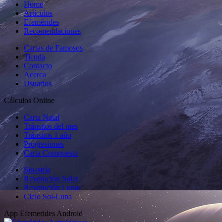
Home
Artículos
Efemérides
Recomendaciones
Cartas de Famosos
Tienda
Contacto
Acerca
Usuarios
Cálculos Online
Carta Natal
Tránsitos del mes
Tránsitos 1 año
Progresiones
Carta Compuesta
Sinastría
Revolución Solar
Revolución Lunar
Ciclo Sol-Luna
App Efemerides Android