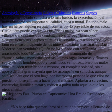
Fecha:
11.Febrero.2018
| Lecturas: 18376
Astrología y Consciencia
Ciclos y Tránsitos
Planetas
Signos
El Poder ha llevado su lucha a lo más básico, la exacerbación del
individualismo sin importar su calidad, ética o moral. En todo malo
hay un héroe, alguien en quien confiar por lo previsible de sus actos.
Cualquiera puede ver que los históricos malos, ya sean súper
villanos o monstruos que combaten a los héroes "luminosos",
siempre tienen sus adeptos entre los lesionados y resentidos sociales
(aún en el caso incipiente de los niños). ¿Cuántas máscaras de Dart
Vader se han vendido? ¿Quién no ha soñado con ser Gozila
arrasándolo todo? Miles de jóvenes se han enamorado de
“humanizados” monstruos con las últimas sagas literarias y fílmicas
sobre tiernos hombres lobo y románticos vampiros... Pero los malos
nunca pueden triunfar por sí mismos, en completa soledad, sin el
apoyo de una gran mayoría que los acompañe en su lucha, aunque
solo sea para que el otro haga por interpósita persona lo que ellos no
pueden o no se animan a hacer por sí mismos: Aplastar a su vecino;
encarcelar, humillar, matar y reducir a polvo todo aquello que los
otros aman...
“No hace falta quemar libros si el mundo empieza a llenarse de
gente