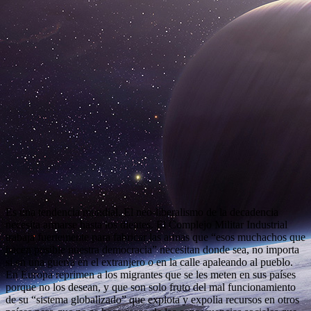
Es una tendencia mundial. El neo-liberalismo de la decadencia
necesita armarse hasta los dientes. El Complejo Militar Industrial
trabaja fuertemente para fabricar las armas que “esos muchachos que
hacen posible nuestra democracia” necesitan donde sea, no importa
si en una guerra en el extranjero o en la calle apaleando al pueblo.
En Europa reprimen a los migrantes que se les meten en sus países
porque no los desean, y que son solo fruto del mal funcionamiento
de su “sistema globalizado” que explota y expolia recursos en otros