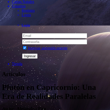
Cartas Natales
Usuarios
Registro
Login
Login
Ingresar automáticamente
Tienda
Artículos
Plutón en Capricornio: Una
Era de Realidades Paralelas
Autor:
Alejandro Fau