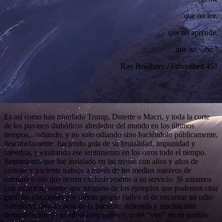
que no lee,
que no aprende,
que no sabe.”
Ray Bradbury / Fahrenheit 451
Es así como han triunfado Trump, Duterte o Macri, y toda la corte
de los payasos diabólicos alrededor del mundo en los últimos
tiempos... odiando, y no solo odiando sino haciéndolo públicamente,
descaradamente, haciendo gala de su brutalidad, impunidad y
soberbia, y exaltando ese sentimiento en los otros todo el tiempo.
Sentimiento que fue instalado en las masas con años y años de
costoso y paciente trabajo a través de los medios masivos de
comunicación que tienen exclusivamente a su servicio. Si miramos
con atención, vemos que ninguno de los ejemplos que podemos citar
ganó las elecciones por mérito propio (salvo el de encarnar un odio
colectivo), sino a causa de la paciente, reiterada y machacante
demonización de su adversario político, o del “otro” en su sentido