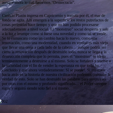
aunque ahora lo mal llamemos “Democracia”.
Cuando Plutón ingresa en Capricornio y transita por él, el mar de
fondo se agita. Allí emergen a la superficie los restos putrefactos de
cosas perimidas hace tiempo y que no han podido procesarse
adecuadamente a nivel social. El “monstruo” social despierta y sale
a la luz e irrumpe como si fuese una novedad y como tal se vende.
Se lo enmascara como un cambio hacia lo nuevo, como una
renovación, como una modernidad, cuando en verdad es más viejo
que llevar una oreja a cada lado de la cabeza… aunque podría ser
cierta la renovación después de destruirlo todo, nunca se llega a la
destrucción completa que lo permita, pues el “monstruo” se niega
terminantemente a destruirse a sí mismo. Solo se fortalece y vuelve a
la oscuridad con el fin de vender la esperanza en que todo ha
concluido y que ahora verdaderamente: Sí se puede!. Si miramos
hacia atrás en la historia de nuestra civilización podemos constatar la
verdad de esto. Solo se han destruido las palabras para sustituirlas
por otras con el mismo y profundo significado… el Poder siempre
sigue y seguirá siendo solo fiel a sí mismo.