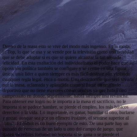
Dentro de la masa esto se vive del modo más ingenuo. Es la moda,
lo Top, lo que se usa y se vende por la televisión como una novedad
que se debe adoptar si es que se quiere alcanzar la tan ansiada
felicidad. En esta exaltación del individualismo el poder hace que su
oposición política también se configure y se centre en una figura
única, un/a líder a quien siempre es más fácil destruir aún violando
cualquier regla legal, ética o moral. Una destrucción que será vivada
por la masa, aclamada y aplaudida como si fuese un resultado
deportivo que no tiene mayores consecuencias ya que habrá otro
campeonato en donde, seguramente, habrá siempre una revancha.
Para obtener ese logro no le importa a la masa el sacrificio, no le
importa si se padece hambre, se pierde el empleo, los más básicos
derechos o la vida. Lo importante, es ganar, humillar al otro, burlarse
y gozar, aunque sea por un efímero instante, el sentirse superior al
“otro”. El fútbol es un buen ejemplo de esto. De una parte hay un
puñado de personas de un lado u otro del campo de juego, que
ganan increíbles fortunas no importa si se gana o se pierde el