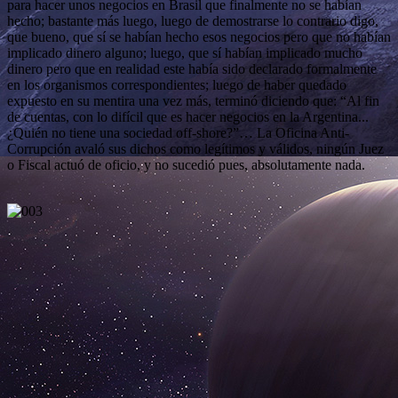
para hacer unos negocios en Brasil que finalmente no se habían
hecho; bastante más luego, luego de demostrarse lo contrario digo,
que bueno, que sí se habían hecho esos negocios pero que no habían
implicado dinero alguno; luego, que sí habían implicado mucho
dinero pero que en realidad este había sido declarado formalmente
en los organismos correspondientes; luego de haber quedado
expuesto en su mentira una vez más, terminó diciendo que: “Al fin
de cuentas, con lo difícil que es hacer negocios en la Argentina...
¿Quién no tiene una sociedad off-shore?”… La Oficina Anti-
Corrupción avaló sus dichos como legítimos y válidos, ningún Juez
o Fiscal actuó de oficio, y no sucedió pues, absolutamente nada.