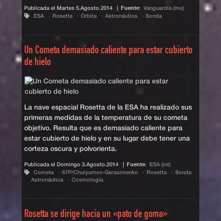
Publicada el
Martes 5.Agosto.2014
|
Fuente:
Vanguardia (mx)
ESA
Rosetta
Órbita
Astronáutica
Sonda
Un Cometa demasiado caliente para estar cubierto
de hielo
La nave espacial Rosetta de la ESA ha realizado sus
primeras medidas de la temperatura de su cometa
objetivo. Resulta que es demasiado caliente para
estar cubierto de hielo y en su lugar debe tener una
corteza oscura y polvorienta.
Publicada el
Domingo 3.Agosto.2014
|
Fuente:
ESA (int)
Cometa
67P/Churyumov-Gerasimenko
Rosetta
Sonda
Astronáutica
Cosmología
Rosetta se dirige hacia un «pato de goma»