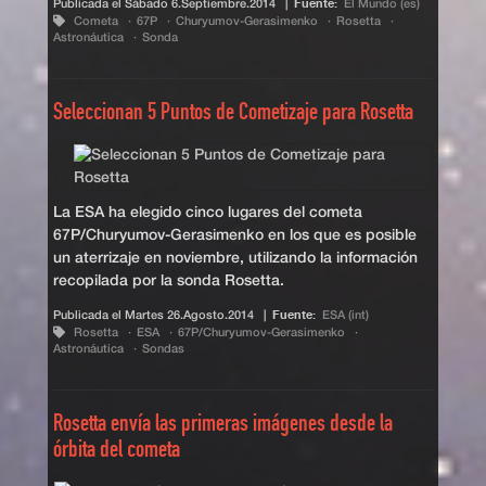
Publicada el
Sábado 6.Septiembre.2014
|
Fuente:
El Mundo (es)
Cometa
67P
Churyumov-Gerasimenko
Rosetta
Astronáutica
Sonda
Seleccionan 5 Puntos de Cometizaje para Rosetta
La ESA ha elegido cinco lugares del cometa
67P/Churyumov-Gerasimenko en los que es posible
un aterrizaje en noviembre, utilizando la información
recopilada por la sonda Rosetta.
Publicada el
Martes 26.Agosto.2014
|
Fuente:
ESA (int)
Rosetta
ESA
67P/Churyumov-Gerasimenko
Astronáutica
Sondas
Rosetta envía las primeras imágenes desde la
órbita del cometa