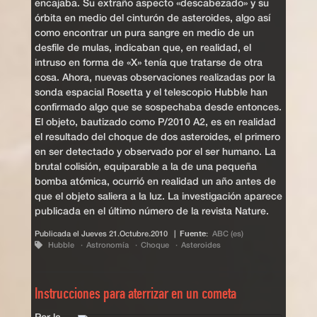
encajaba. Su extraño aspecto «descabezado» y su
órbita en medio del cinturón de asteroides, algo así
como encontrar un pura sangre en medio de un
desfile de mulas, indicaban que, en realidad, el
intruso en forma de «X» tenía que tratarse de otra
cosa. Ahora, nuevas observaciones realizadas por la
sonda espacial Rosetta y el telescopio Hubble han
confirmado algo que se sospechaba desde entonces.
El objeto, bautizado como P/2010 A2, es en realidad
el resultado del choque de dos asteroides, el primero
en ser detectado y observado por el ser humano. La
brutal colisión, equiparable a la de una pequeña
bomba atómica, ocurrió en realidad un año antes de
que el objeto saliera a la luz. La investigación aparece
publicada en el último número de la revista Nature.
Publicada el
Jueves 21.Octubre.2010
|
Fuente:
ABC (es)
Hubble
Astronomía
Choque
Asteroides
Instrucciones para aterrizar en un cometa