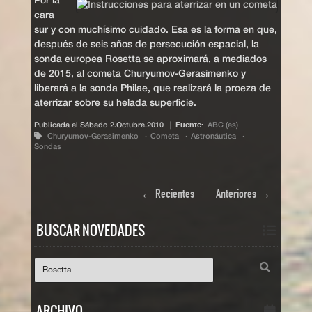
Por la
cara
sur y con muchísimo cuidado. Esa es la forma en que,
después de seis años de persecución espacial, la
sonda europea Rosetta se aproximará, a mediados
de 2015, al cometa Churyumov-Gerasimenko y
liberará a la sonda Philae, que realizará la proeza de
aterrizar sobre su helada superficie.
Publicada el
Sábado 2.Octubre.2010
|
Fuente:
ABC (es)
Churyumov-Gerasimenko
Cometa
Astronáutica
Sondas
← Recientes
Anteriores →
BUSCAR NOVEDADES
ARCHIVO