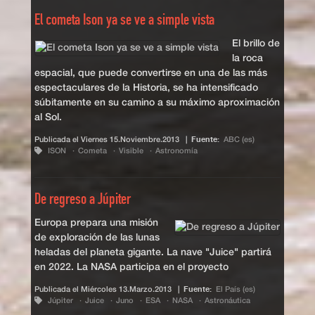
El cometa Ison ya se ve a simple vista
El brillo de
la roca
espacial, que puede convertirse en una de las más
espectaculares de la Historia, se ha intensificado
súbitamente en su camino a su máximo aproximación
al Sol.
Publicada el
Viernes 15.Noviembre.2013
|
Fuente:
ABC (es)
ISON
Cometa
Visible
Astronomía
De regreso a Júpiter
Europa prepara una misión
de exploración de las lunas
heladas del planeta gigante. La nave "Juice" partirá
en 2022. La NASA participa en el proyecto
Publicada el
Miércoles 13.Marzo.2013
|
Fuente:
El País (es)
Júpiter
Juice
Juno
ESA
NASA
Astronáutica