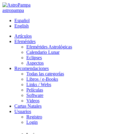
astropampa
Español
English
Artículos
Efemérides
Efemérides Astrológicas
Calendario Lunar
Eclipses
Aspectos
Recomendaciones
Todas las categorías
Libros / e-Books
Links / Webs
Películas
Software
Videos
Cartas Natales
Usuarios
Registro
Login