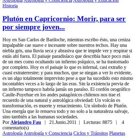
Astrología
Astrología y Consciencia
Astrología y Educación
Historia
Plutón en Capricornio: Morir, para ser
por siempre joven...
Hoy en San Carlos de Bariloche, mientras escribo ésto, una ceniza
impalpable cae suave e incesante sobre nuestros techos. Hay una
niebla gris, una lluvia seca y abrasiva que te impide ver y respirar si
estás ahí fuera. El paisaje paradisíaco que describía hace poco más
de un mes como ocultando un infierno psíquico, se ha trastornado
por completo. Hoy es el paisaje lo que es infernal, casi extraño y
cuasi extraterrestre; y para muchos, que se niegan a ver lo evidente,
es un algo totalmente imprevisto pese a que ha sucedido esto mismo
incontables veces a lo largo de las eras. Sin la existencia previa de
un infierno tampoco habría jamás un paraíso. El cordón orográfico
Caulle-Puyehue en los andes patagónicos chilenos nos trae el
recuerdo de una natural y astrológica obviedad: Un volcán es
transformación, es muerte y renacimiento. Un símbolo de Plutón.
Una energía que lo renueva todo y no solo a la naturaleza salvaje,
sino también a las humanas sociedades.
Por
Alejandro Fau
|
21.Junio.2011
| Lecturas: 8875 |
4
comentario(s)
Astrología
Astrología y Consciencia
Ciclos y Tránsitos
Planetas