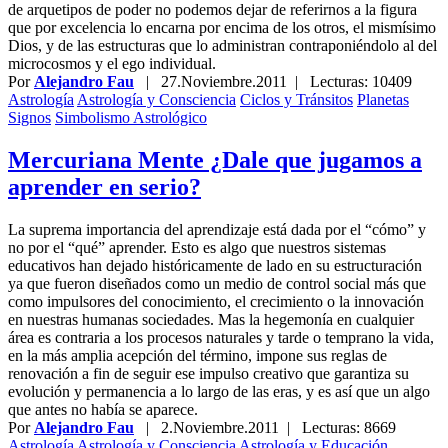
de arquetipos de poder no podemos dejar de referirnos a la figura
que por excelencia lo encarna por encima de los otros, el mismísimo
Dios, y de las estructuras que lo administran contraponiéndolo al del
microcosmos y el ego individual.
Por
Alejandro Fau
|
27.Noviembre.2011
| Lecturas: 10409
Astrología
Astrología y Consciencia
Ciclos y Tránsitos
Planetas
Signos
Simbolismo Astrológico
Mercuriana Mente ¿Dale que jugamos a
aprender en serio?
La suprema importancia del aprendizaje está dada por el “cómo” y
no por el “qué” aprender. Esto es algo que nuestros sistemas
educativos han dejado históricamente de lado en su estructuración
ya que fueron diseñados como un medio de control social más que
como impulsores del conocimiento, el crecimiento o la innovación
en nuestras humanas sociedades. Mas la hegemonía en cualquier
área es contraria a los procesos naturales y tarde o temprano la vida,
en la más amplia acepción del término, impone sus reglas de
renovación a fin de seguir ese impulso creativo que garantiza su
evolución y permanencia a lo largo de las eras, y es así que un algo
que antes no había se aparece.
Por
Alejandro Fau
|
2.Noviembre.2011
| Lecturas: 8669
Astrología
Astrología y Consciencia
Astrología y Educación