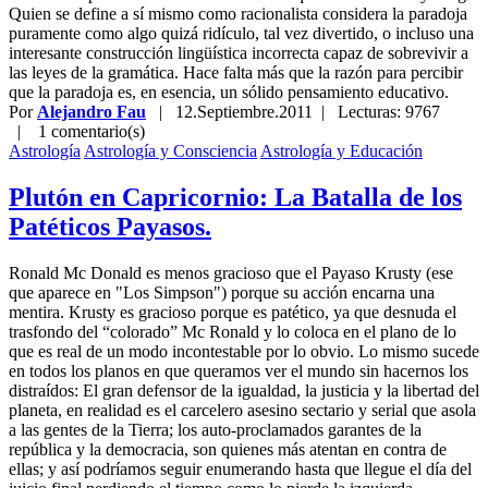
Quien se define a sí mismo como racionalista considera la paradoja
puramente como algo quizá ridículo, tal vez divertido, o incluso una
interesante construcción lingüística incorrecta capaz de sobrevivir a
las leyes de la gramática. Hace falta más que la razón para percibir
que la paradoja es, en esencia, un sólido pensamiento educativo.
Por
Alejandro Fau
|
12.Septiembre.2011
| Lecturas: 9767
|
1 comentario(s)
Astrología
Astrología y Consciencia
Astrología y Educación
Plutón en Capricornio: La Batalla de los
Patéticos Payasos.
Ronald Mc Donald es menos gracioso que el Payaso Krusty (ese
que aparece en "Los Simpson") porque su acción encarna una
mentira. Krusty es gracioso porque es patético, ya que desnuda el
trasfondo del “colorado” Mc Ronald y lo coloca en el plano de lo
que es real de un modo incontestable por lo obvio. Lo mismo sucede
en todos los planos en que queramos ver el mundo sin hacernos los
distraídos: El gran defensor de la igualdad, la justicia y la libertad del
planeta, en realidad es el carcelero asesino sectario y serial que asola
a las gentes de la Tierra; los auto-proclamados garantes de la
república y la democracia, son quienes más atentan en contra de
ellas; y así podríamos seguir enumerando hasta que llegue el día del