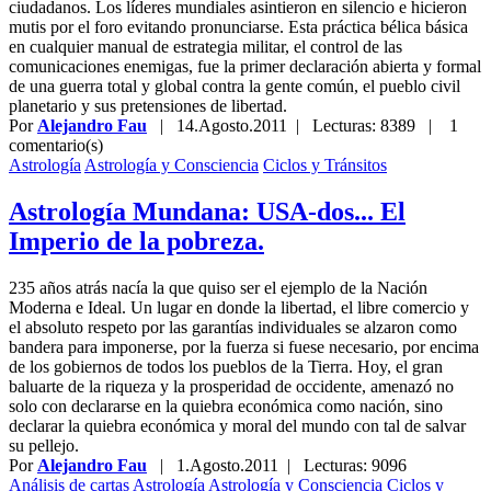
ciudadanos. Los líderes mundiales asintieron en silencio e hicieron
mutis por el foro evitando pronunciarse. Esta práctica bélica básica
en cualquier manual de estrategia militar, el control de las
comunicaciones enemigas, fue la primer declaración abierta y formal
de una guerra total y global contra la gente común, el pueblo civil
planetario y sus pretensiones de libertad.
Por
Alejandro Fau
|
14.Agosto.2011
| Lecturas: 8389 |
1
comentario(s)
Astrología
Astrología y Consciencia
Ciclos y Tránsitos
Astrología Mundana: USA-dos... El
Imperio de la pobreza.
235 años atrás nacía la que quiso ser el ejemplo de la Nación
Moderna e Ideal. Un lugar en donde la libertad, el libre comercio y
el absoluto respeto por las garantías individuales se alzaron como
bandera para imponerse, por la fuerza si fuese necesario, por encima
de los gobiernos de todos los pueblos de la Tierra. Hoy, el gran
baluarte de la riqueza y la prosperidad de occidente, amenazó no
solo con declararse en la quiebra económica como nación, sino
declarar la quiebra económica y moral del mundo con tal de salvar
su pellejo.
Por
Alejandro Fau
|
1.Agosto.2011
| Lecturas: 9096
Análisis de cartas
Astrología
Astrología y Consciencia
Ciclos y