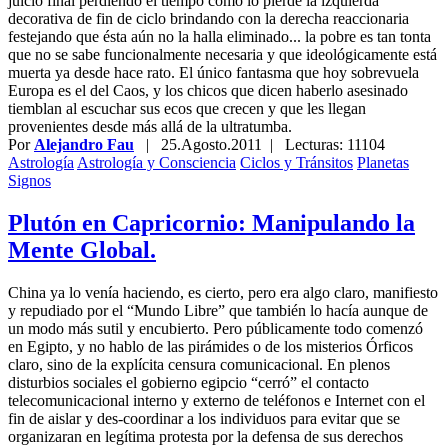
juicio final perdiendo el tiempo como lo pierde la izquierda
decorativa de fin de ciclo brindando con la derecha reaccionaria
festejando que ésta aún no la halla eliminado... la pobre es tan tonta
que no se sabe funcionalmente necesaria y que ideológicamente está
muerta ya desde hace rato. El único fantasma que hoy sobrevuela
Europa es el del Caos, y los chicos que dicen haberlo asesinado
tiemblan al escuchar sus ecos que crecen y que les llegan
provenientes desde más allá de la ultratumba.
Por
Alejandro Fau
|
25.Agosto.2011
| Lecturas: 11104
Astrología
Astrología y Consciencia
Ciclos y Tránsitos
Planetas
Signos
Plutón en Capricornio: Manipulando la
Mente Global.
China ya lo venía haciendo, es cierto, pero era algo claro, manifiesto
y repudiado por el “Mundo Libre” que también lo hacía aunque de
un modo más sutil y encubierto. Pero públicamente todo comenzó
en Egipto, y no hablo de las pirámides o de los misterios Órficos
claro, sino de la explícita censura comunicacional. En plenos
disturbios sociales el gobierno egipcio “cerró” el contacto
telecomunicacional interno y externo de teléfonos e Internet con el
fin de aislar y des-coordinar a los individuos para evitar que se
organizaran en legítima protesta por la defensa de sus derechos