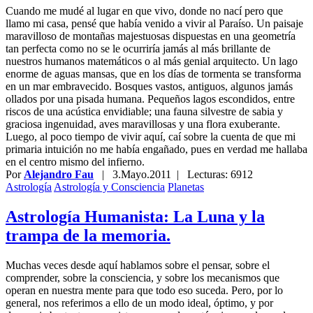
Cuando me mudé al lugar en que vivo, donde no nací pero que
llamo mi casa, pensé que había venido a vivir al Paraíso. Un paisaje
maravilloso de montañas majestuosas dispuestas en una geometría
tan perfecta como no se le ocurriría jamás al más brillante de
nuestros humanos matemáticos o al más genial arquitecto. Un lago
enorme de aguas mansas, que en los días de tormenta se transforma
en un mar embravecido. Bosques vastos, antiguos, algunos jamás
ollados por una pisada humana. Pequeños lagos escondidos, entre
riscos de una acústica envidiable; una fauna silvestre de sabia y
graciosa ingenuidad, aves maravillosas y una flora exuberante.
Luego, al poco tiempo de vivir aquí, caí sobre la cuenta de que mi
primaria intuición no me había engañado, pues en verdad me hallaba
en el centro mismo del infierno.
Por
Alejandro Fau
|
3.Mayo.2011
| Lecturas: 6912
Astrología
Astrología y Consciencia
Planetas
Astrología Humanista: La Luna y la
trampa de la memoria.
Muchas veces desde aquí hablamos sobre el pensar, sobre el
comprender, sobre la consciencia, y sobre los mecanismos que
operan en nuestra mente para que todo eso suceda. Pero, por lo
general, nos referimos a ello de un modo ideal, óptimo, y por