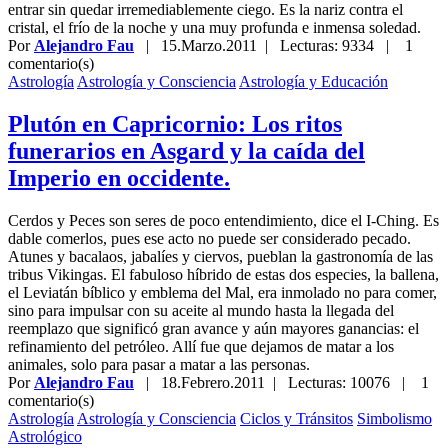
entrar sin quedar irremediablemente ciego. Es la nariz contra el
cristal, el frío de la noche y una muy profunda e inmensa soledad.
Por
Alejandro Fau
|
15.Marzo.2011
| Lecturas: 9334 |
1
comentario(s)
Astrología
Astrología y Consciencia
Astrología y Educación
Plutón en Capricornio: Los ritos
funerarios en Asgard y la caída del
Imperio en occidente.
Cerdos y Peces son seres de poco entendimiento, dice el I-Ching. Es
dable comerlos, pues ese acto no puede ser considerado pecado.
Atunes y bacalaos, jabalíes y ciervos, pueblan la gastronomía de las
tribus Vikingas. El fabuloso híbrido de estas dos especies, la ballena,
el Leviatán bíblico y emblema del Mal, era inmolado no para comer,
sino para impulsar con su aceite al mundo hasta la llegada del
reemplazo que significó gran avance y aún mayores ganancias: el
refinamiento del petróleo. Allí fue que dejamos de matar a los
animales, solo para pasar a matar a las personas.
Por
Alejandro Fau
|
18.Febrero.2011
| Lecturas: 10076 |
1
comentario(s)
Astrología
Astrología y Consciencia
Ciclos y Tránsitos
Simbolismo
Astrológico