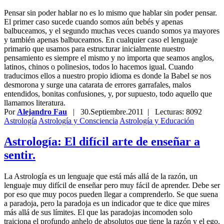
Pensar sin poder hablar no es lo mismo que hablar sin poder pensar.
El primer caso sucede cuando somos aún bebés y apenas
balbuceamos, y el segundo muchas veces cuando somos ya mayores
y también apenas balbuceamos. En cualquier caso el lenguaje
primario que usamos para estructurar inicialmente nuestro
pensamiento es siempre el mismo y no importa que seamos anglos,
latinos, chinos o polinesios, todos lo hacemos igual. Cuando
traducimos ellos a nuestro propio idioma es donde la Babel se nos
desmorona y surge una catarata de errores garrafales, malos
entendidos, bonitas confusiones, y, por supuesto, todo aquello que
llamamos literatura.
Por
Alejandro Fau
|
30.Septiembre.2011
| Lecturas: 8092
Astrología
Astrología y Consciencia
Astrología y Educación
Astrología: El difícil arte de enseñar a
sentir.
La Astrología es un lenguaje que está más allá de la razón, un
lenguaje muy difícil de enseñar pero muy fácil de aprender. Debe ser
por eso que muy pocos pueden llegar a comprenderlo. Se que suena
a paradoja, pero la paradoja es un indicador que te dice que mires
más allá de sus límites. El que las paradojas incomoden solo
traiciona el profundo anhelo de absolutos que tiene la razón y el ego.