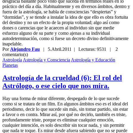
desgracia bastante poco visto que suceda en términos reales en lo
práctico del día a día. Habitualmente y en diversos ámbitos, dentro y
fuera de la astrología, se habla de consciencias “despiertas” y
“dormidas”, y se tiende a instalar la idea de que ello es obra fortuita
del destino y no un efecto de la propia voluntad; algo así como
dones o carencias que le acaecen al individuo sin que medie
esfuerzo alguno de su parte y como ajenas a su individual
autodeterminación, como si fuese un decreto divino definitivamente
inapelable.
Por
Alejandro Fau
|
5.Abril.2011
| Lecturas: 9531 |
2
comentario(s)
Astrología
Astrología y Consciencia
Astrología y Educación
Planetas
Astrología de la crueldad (6): El rol del
Astrólogo, o ese cielo que nos mira.
Hay una forma de mirar diferente, despegado de lo que sucede
como si se tratara de un film. En algunos ámbitos eso es el ideal del
periodismo, decir lo que sucede sin más, sin tomar partido, sin estar
a favor o en contra. Mirar así, por qué no decirlo, también es triste,
profundamente triste, porque es eliminar cualquier emoción,
cualquier intención, es solo describir sin tocar nada, y sin permitir
que nada te toque. Es mirar desde afuera sabiendo que no se puede