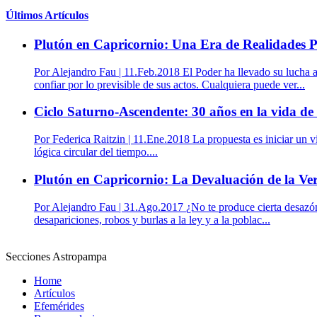
Últimos Artículos
Plutón en Capricornio: Una Era de Realidades P
Por
Alejandro Fau
|
11.Feb.2018
El Poder ha llevado su lucha a
confiar por lo previsible de sus actos. Cualquiera puede ver...
Ciclo Saturno-Ascendente: 30 años en la vida d
Por
Federica Raitzin
|
11.Ene.2018
La propuesta es iniciar un 
lógica circular del tiempo....
Plutón en Capricornio: La Devaluación de la Ve
Por
Alejandro Fau
|
31.Ago.2017
¿No te produce cierta desazón
desapariciones, robos y burlas a la ley y a la poblac...
Secciones Astropampa
Home
Artículos
Efemérides