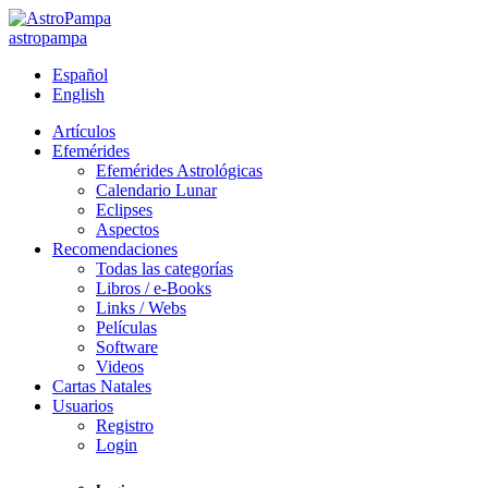
astropampa
Español
English
Artículos
Efemérides
Efemérides Astrológicas
Calendario Lunar
Eclipses
Aspectos
Recomendaciones
Todas las categorías
Libros / e-Books
Links / Webs
Películas
Software
Videos
Cartas Natales
Usuarios
Registro
Login