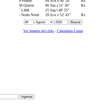
P
Pluton
04 Acu
x
00' 26"
Rx
M
Quiron
00 Tau
s
51' 30"
Rx
`
Lilith
25 Sag
l
48' 55"
‹
Nodo Norte
29 Acu
x
52' 43"
Rx
Ver imagen del cielo
-
Calendario Lunar