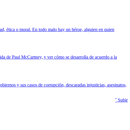
dad, ética o moral. En todo malo hay un héroe, alguien en quien
vida de Paul McCartney, y ver cómo se desarrolla de acuerdo a la
obiernos y sus casos de corrupción, descaradas injusticias, asesinatos,
ˆ Subir