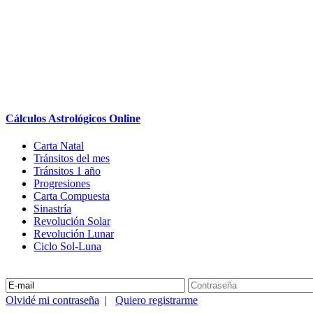
Cálculos Astrológicos Online
Carta Natal
Tránsitos del mes
Tránsitos 1 año
Progresiones
Carta Compuesta
Sinastría
Revolución Solar
Revolución Lunar
Ciclo Sol-Luna
Olvidé mi contraseña
|
Quiero registrarme