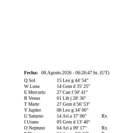
Fecha:
08.Agosto.2026 - 06:26:47 hs. (UT)
Q
Sol
15 Leo
g
44' 54"
W
Luna
14 Gem
d
35' 25"
E
Mercurio
27 Can
f
50' 41"
R
Venus
01 Lib
j
28' 36"
T
Marte
27 Gem
d
56' 53"
Y
Jupiter
08 Leo
g
34' 06"
U
Saturno
14 Ari
a
37' 06"
Rx
I
Urano
05 Gem
d
13' 40"
O
Neptuno
04 Ari
a
09' 17"
Rx